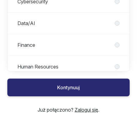
Cybersecurity
Data/AI
Finance
Human Resources
Kontynuuj
Internal Audit
Już połączono?
Zaloguj się
.
Legal
Managed Services