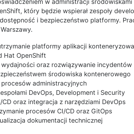
doświadczeniem w administracji środowiskami
nShift, który będzie wspierał zespoły develo
dostępność i bezpieczeństwo platformy. Pr
 Warszawy.
 utrzymanie platformy aplikacji konteneryzow
d Hat OpenShift
 wydajności oraz rozwiązywanie incydentów
ezpieczeństwem środowiska kontenerowego
 procesów administracyjnych
espołami DevOps, Development i Security
I/CD oraz integracja z narzędziami DevOps
rzymanie procesów CI/CD oraz GitOps
tualizacja dokumentacji technicznej