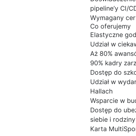
pipeline’y CI/C
Wymagany
cer
Co oferujemy
Elastyczne go
Udział w cieka
Aż 80% awansó
90% kadry zarz
Dostęp do szk
Udział w wyda
Hallach
Wsparcie w bud
Dostęp do ubez
siebie i rodziny
Karta MultiSpo