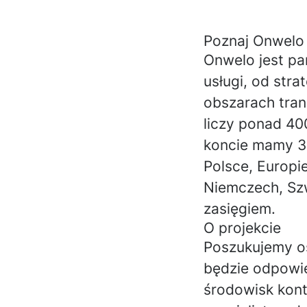
Poznaj Onwelo
Onwelo jest p
usługi, od stra
obszarach tran
liczy ponad 40
koncie mamy 30
Polsce, Europie
Niemczech, Szw
zasięgiem.
O projekcie
Poszukujemy os
będzie odpowie
środowisk kon