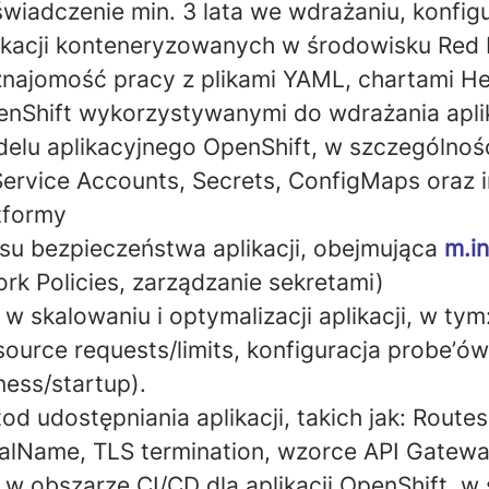
adczenie min. 3 lata we wdrażaniu, konfigu
likacji konteneryzowanych w środowisku
Red 
znajomość pracy z plikami
YAML
, chartami
He
nShift wykorzystywanymi do wdrażania aplik
lu aplikacyjnego OpenShift, w szczególności
rvice Accounts, Secrets, ConfigMaps oraz 
tformy
su bezpieczeństwa aplikacji, obejmująca
m.in
rk Policies, zarządzanie sekretami)
w skalowaniu i optymalizacji aplikacji, w tym
source requests/limits, konfiguracja probe’ów
ness/startup).
 udostępniania aplikacji, takich jak: Routes
nalName, TLS termination, wzorce API Gatew
w obszarze CI/CD dla aplikacji OpenShift, w 