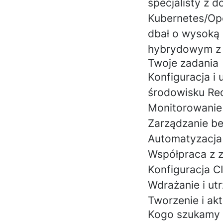
specjalisty z 
Kubernetes/Ope
dbał o wysoką 
hybrydowym z
Twoje zadania
Konfiguracja i
środowisku
Re
Monitorowanie
Zarządzanie b
Automatyzacja
Współpraca z z
Konfiguracja C
Wdrażanie i ut
Tworzenie i ak
Kogo szukamy