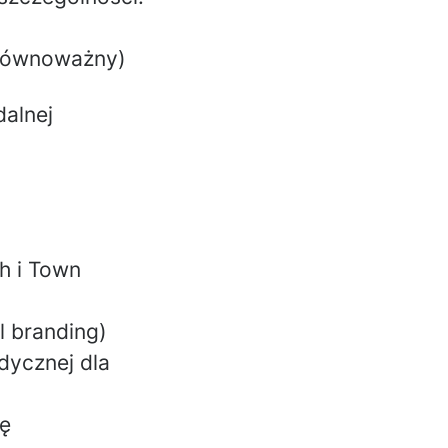
 równoważny)
dalnej
h i Town
l branding)
dycznej dla
ję