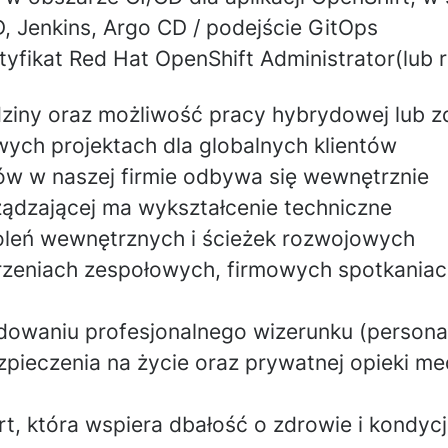
D,
Jenkins
,
Argo CD
/ podejście GitOps
tyfikat
Red Hat OpenShift Administrator
(lub
dziny
oraz możliwość
pracy hybrydowej lub z
wych projektach dla globalnych klientów
w w naszej firmie odbywa się wewnętrznie
ądzającej ma wykształcenie techniczne
oleń wewnętrznych i ścieżek rozwojowych
rzeniach zespołowych, firmowych spotkaniac
owaniu profesjonalnego wizerunku (persona
pieczenia na życie oraz prywatnej opieki me
rt, która wspiera dbałość o zdrowie i kondyc