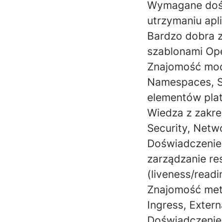
Wymagane doświ
utrzymaniu ap
Bardzo dobra 
szablonami Ope
Znajomość mode
Namespaces, Se
elementów pla
Wiedza z zakre
Security, Netwo
Doświadczenie 
zarządzanie re
(liveness/readi
Znajomość metod
Ingress, Exter
Doświadczenie 