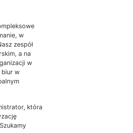
kompleksowe
ymanie, w
Nasz zespół
rskim, a na
ganizacji w
 biur w
obalnym
strator, która
yzację
. Szukamy