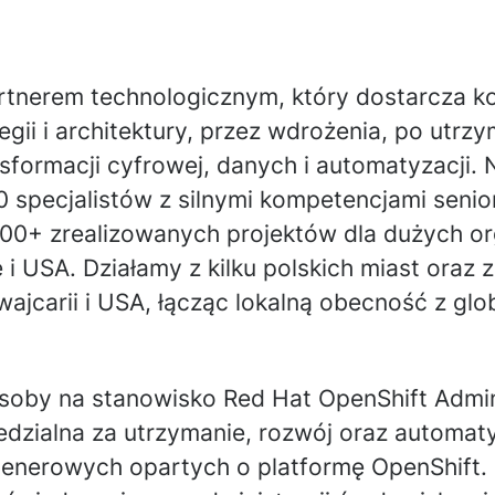
artnerem technologicznym, który dostarcza 
tegii i architektury, przez wdrożenia, po utrz
sformacji cyfrowej, danych i automatyzacji. 
0 specjalistów z silnymi kompetencjami senio
0+ zrealizowanych projektów dla dużych or
 i USA. Działamy z kilku polskich miast oraz z
ajcarii i USA, łącząc lokalną obecność z gl
oby na stanowisko Red Hat OpenShift Admini
dzialna za utrzymanie, rozwój oraz automat
tenerowych opartych o platformę OpenShift