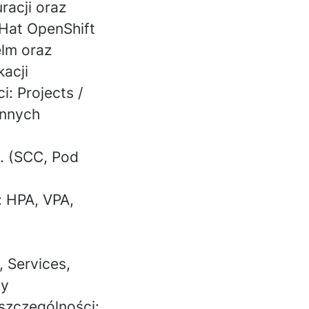
racji oraz
Hat OpenShift
lm
oraz
acji
: Projects /
innych
. (
SCC, Pod
: HPA, VPA,
, Services,
ay
szczególności: